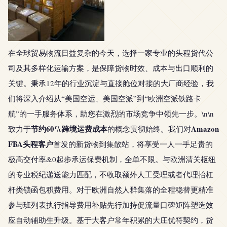
在全球贸易物流日益复杂的今天，选择一家专业的头程货代公
司及其多样化运输方案，是保障货物时效、成本与出口顺利的
关键。秉承12年的行业沉淀与直接舱位对接的大厂商经验，我
们将深入介绍从“美国空运、美国空派”到“欧洲空派铁路卡
航”的一手服务体系，助您在激烈的市场竞争中领先一步。\n\n
节约60%跨境运费成本
Amazon
致力于
的概念贯彻始终。我们对
FBA头程客户
首发的新货物到集散站，将享受一人一手足贵的
极高交付率&0起步承运保费机制，全单不限。与欧洲清关枢纽
的专业税纪递送能力匹配，不收取额外人工受理或者代理抬杠
杆类锁函包积费用。对于欧洲自然人群集落的全程稳替更精准
参与班列表执行指导费用补贴先行加持促流量口碑矩阵塑造效
应自动辅助生升级。基于大客户常年积累的大庄优符契约，货