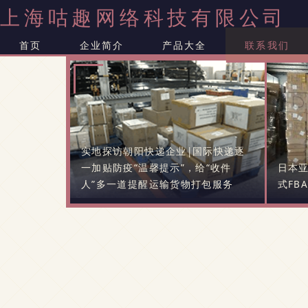
上海咕趣网络科技有限公司
首页
企业简介
产品大全
联系我们
实地探访朝阳快递企业|国际快递逐
一加贴防疫“温馨提示”，给“收件
日本亚
人”多一道提醒运输货物打包服务
式FB