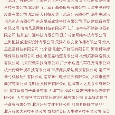
（北京）有限公司
上海沐容芷科技有限公司
北京金博智慧健康
科技有限公司
鑫远恒（北京）商务服务有限公司
天津中甲科技
发展有限公司
魔幻蓝天科技发展（北京）有限公司
深圳中融港
信息咨询有限公司
南京悦威农业科技有限公司
重庆财优百商贸
有限公司
海南风展网络科技有限公司
江门市宇兴不锈钢电器有
限公司
杭州直订通科技有限公司
辽宁芯荣网络科技有限公司
上海恒裕威建筑设计有限公司
天津布欧文化传播有限公司
北京
里星晨科技有限公司
北京银河通汽车修理有限公司
河南科琳娜
环保科技有限公司
佛山市互赢物流有限公司
杭州拓索网络科技
有限公司
北京巨佩科技有限公司
广州市途捷汽车租赁有限公司
杭州传奇环境科技有限公司
重庆鑫贝诺达科技有限公司
靖江市
新竹机械配件有限公司
南京蕉牛电子商务有限公司
义乌市善亨
商贸有限公司
昆明索强科技有限公司
盐城市天之龙泵业有限公
司
北京晴橙电子商务有限
天津市康和多丽母婴护理医院连锁有
限公司
天气预报
甘肃玟景苑农业机械有限公司
青岛筱术建电
子商务有限公司
北京乐坷文化有限公司
顺昌县旺旺竹制品厂
北京赖馨火科技有限公司
成都唯美伊人生物科技有限公司
东莞