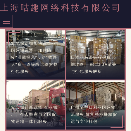
上海咕趣网络科技有限公司
实地探访朝阳快递企业|
国际快递逐一加贴防
疫“温馨提示”，给“收件
日本亚马逊头程包税运
人”多一道提醒运输货物
输攻略 一站式FBA清关
打包服务
与打包服务解析
安心搬迁新选择 企业搬
广州至尼日利亚国际物
厂、个人搬家与全国货
流服务 散货整柜拼箱货
物运输一体化服务
运与专业打包