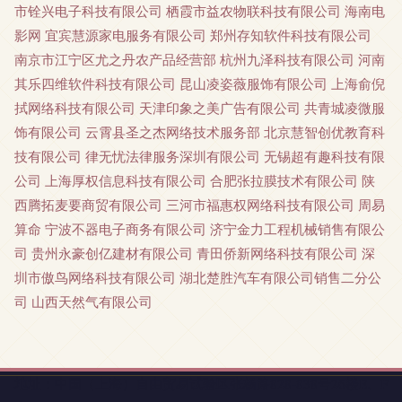
市铨兴电子科技有限公司
栖霞市益农物联科技有限公司
海南电
影网
宜宾慧源家电服务有限公司
郑州存知软件科技有限公司
南京市江宁区尤之丹农产品经营部
杭州九泽科技有限公司
河南
其乐四维软件科技有限公司
昆山凌姿薇服饰有限公司
上海俞倪
拭网络科技有限公司
天津印象之美广告有限公司
共青城凌微服
饰有限公司
云霄县圣之杰网络技术服务部
北京慧智创优教育科
技有限公司
律无忧法律服务深圳有限公司
无锡超有趣科技有限
公司
上海厚权信息科技有限公司
合肥张拉膜技术有限公司
陕
西腾拓麦要商贸有限公司
三河市福惠权网络科技有限公司
周易
算命
宁波不器电子商务有限公司
济宁金力工程机械销售有限公
司
贵州永豪创亿建材有限公司
青田侨新网络科技有限公司
深
圳市傲鸟网络科技有限公司
湖北楚胜汽车有限公司销售二分公
司
山西天然气有限公司
地址：中国（上海）自由贸易试验区张杨路828-838号26楼E、F